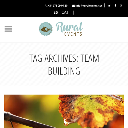
|
+34 673 09 09 20
info@ruralevents.cat
ES
CAT
|
TAG ARCHIVES: TEAM
BUILDING