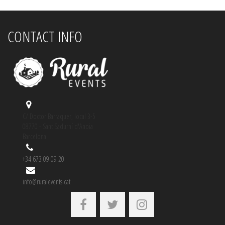
CONTACT INFO
C/ Doctor Barraquer, local 3-5
08770 - Sant Sadurní d'Anoia
Barcelona
+34 673 09 09 20
info@ruralevents.cat