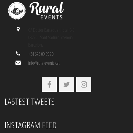
C/ Doctor Barraquer, local 3-5
08770 - Sant Sadurní d'Anoia
Barcelona
+34 673 09 09 20
info@ruralevents.cat
LASTEST TWEETS
INSTAGRAM FEED