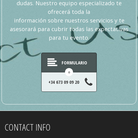
dudas. Nuestro equipo especializado te
ofrecerá toda la
información sobre nuestros servicios y te
asesorará para cubrir todas las expectativas
para tu evento.
FORMULARIO
o
+34 673 09 09 20
CONTACT INFO