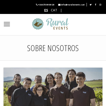
|
+34 673 09 09 20
info@ruralevents.cat
ES
CAT
|
SOBRE NOSOTROS