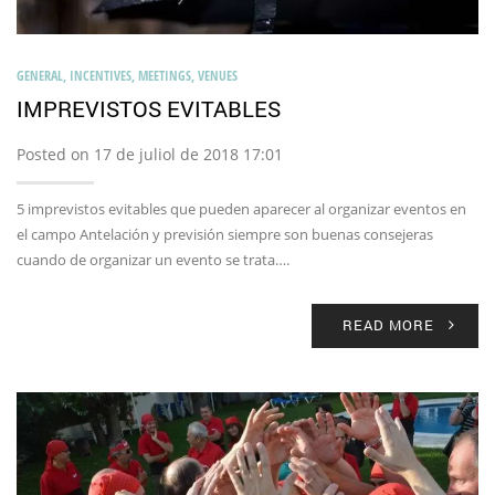
GENERAL
,
INCENTIVES
,
MEETINGS
,
VENUES
IMPREVISTOS EVITABLES
Posted on 17 de juliol de 2018 17:01
5 imprevistos evitables que pueden aparecer al organizar eventos en
el campo Antelación y previsión siempre son buenas consejeras
cuando de organizar un evento se trata….
READ MORE