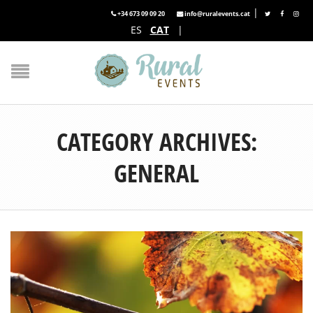
|
+34 673 09 09 20
info@ruralevents.cat
ES
CAT
|
CATEGORY ARCHIVES:
GENERAL