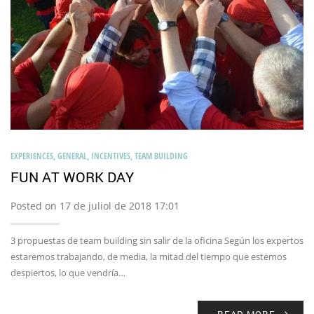
EXPERIENCES
,
GENERAL
,
INCENTIVES
,
TEAM BUILDING
FUN AT WORK DAY
Posted on 17 de juliol de 2018 17:01
3 propuestas de team building sin salir de la oficina Según los expertos
estaremos trabajando, de media, la mitad del tiempo que estemos
despiertos, lo que vendría…
READ MORE