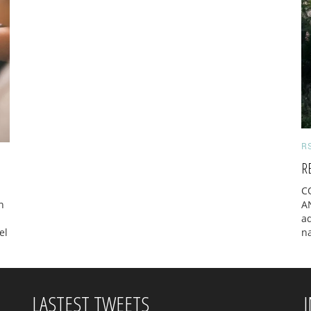
R
R
C
n
A
a
el
na
LASTEST TWEETS