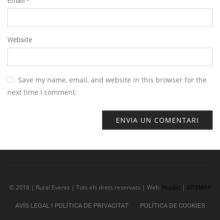
Email
*
Website
Save my name, email, and website in this browser for the
next time I comment.
© 2018 | Rural Events | Tots els drets reservats | Web:
Noubit
|
SITEMAP
AVÍS LEGAL I POLÍTICA DE PRIVACITAT
POLÍTICA DE COOKIES