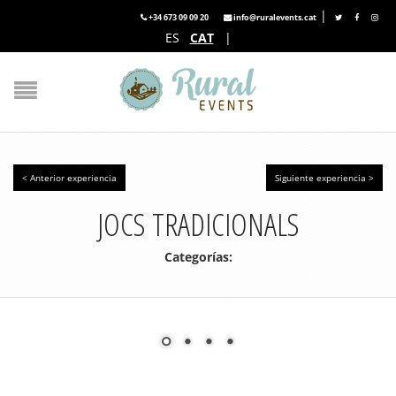
|
+34 673 09 09 20
info@ruralevents.cat
ES
CAT
|
< Anterior experiencia
Siguiente experiencia >
JOCS TRADICIONALS
Categorías: